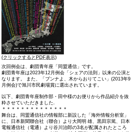
(クリックするとPDF表示)
次回例会は、劇団青年座「同盟通信」です。
劇団青年座は2023年12月例会「シェアの法則」以来の公演と
なります。 また、「ブンナよ、木からおりてこい」(2013年9
月例会)で旭川市民劇場賞に選出されています。
以下、劇団青年座制作部・田中様のお便りから作品紹介を抜
粋させていただきました.
＊＊＊＊＊＊＊＊＊＊＊＊＊＊
舞台は、同盟通信社の情報部に新設した「海外情報分析室」
に、日本新聞聯合社（聯合）より大岡明 雄、黒田宗篤、日本
電報通信社（電通）より谷川治郎の3名が配属されたところ